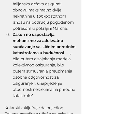
talijanska država osigurati 
obnovu maksimalno dvije 
nekretnine u 100-postotnom 
iznosu na području pogođenom 
potresom u pokrajini Marche.
Zakon ne uspostavlja 
mehanizme za adekvatno 
suočavanje sa sličnim prirodnim 
katastrofama u budućnost
i – „…
bilo putem dizajniranja modela 
kolektivnog osiguranja, bilo 
putem stimuliranja preuzimanja 
osobne odgovornosti za 
osiguranje ili unaprjeđenje 
otpornosti nekretnina na prirodne 
katastrofe“
Kotarski zaključuje da prijedlog 
Zakona negativno utječe na nekoliko 