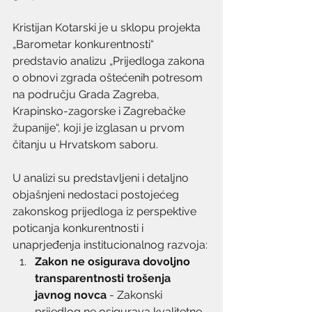
Kristijan Kotarski je u sklopu projekta 
„Barometar konkurentnosti“ 
predstavio analizu „Prijedloga zakona 
o obnovi zgrada oštećenih potresom 
na području Grada Zagreba, 
Krapinsko-zagorske i Zagrebačke 
županije“, koji je izglasan u prvom 
čitanju u Hrvatskom saboru. 
U analizi su predstavljeni i detaljno 
objašnjeni nedostaci postojećeg 
zakonskog prijedloga iz perspektive 
poticanja konkurentnosti i 
unaprjeđenja institucionalnog razvoja:
Zakon ne osigurava dovoljno 
transparentnosti trošenja 
javnog novca
 - Zakonski 
prijedlog ne osigurava kvalitetne 