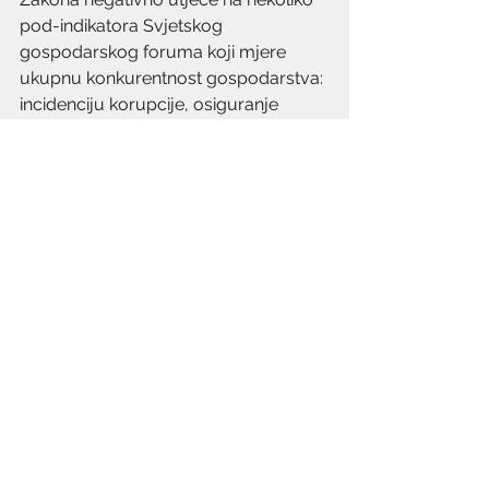
pod-indikatora Svjetskog 
gospodarskog foruma koji mjere 
ukupnu konkurentnost gospodarstva: 
incidenciju korupcije, osiguranje 
stabilnosti javnih politika, brzinu 
reakcije vlade na promjene u 
okruženju, postojanje dugoročne 
vizije od strane vlade, transparentnost 
budžetiranja, dinamiku javnog duga i 
razvoj tržišta osiguranja. Navodi i da 
je neutraliziranje spomenutih 
negativnih efekata moguće postići 
implementacijom dobrih praksi iz 
drugih država koje su bile suočene sa 
sličnim izazovima.
Detaljna analiza prijedloga u na 
linku
.