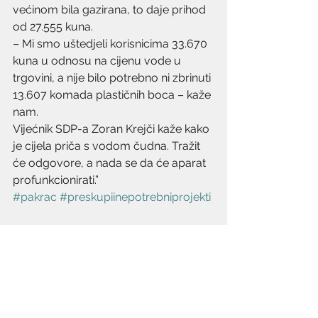
većinom bila gazirana, to daje prihod 
od 27.555 kuna.
– Mi smo uštedjeli korisnicima 33.670 
kuna u odnosu na cijenu vode u 
trgovini, a nije bilo potrebno ni zbrinuti 
13.607 komada plastičnih boca – kaže 
nam.
Vijećnik SDP-a Zoran Krejči kaže kako 
je cijela priča s vodom čudna. Tražit 
će odgovore, a nada se da će aparat 
profunkcionirati.”
#pakrac
#preskupiinepotrebniprojekti
Komentari
Napišite komentar...