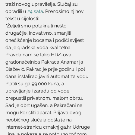
traži novog upravitelja. Slučaj su 
obradili u
 24 sata
. Prenosimo njihov 
tekst u cijelosti:
“Željeli smo potaknuti nešto 
drugačije, inovativno, smanjiti 
onečišćenje bocama i podići svijest 
da je gradska voda kvalitetna.
Pravda nam se tako HDZ-ova 
gradonačelnica Pakraca Anamarija 
Blažević. Pakrac je prije godinu i pol 
dana instalirao javni automat za vodu. 
Platili su ga 99.000 kuna, a 
upravljanje i zaradu od vode 
prepustili privatnom, malom obrtu. 
Sad je obrt ugašen, a Pakračani ne 
mogu koristiti aparat. Prijava ovog 
neobičnog slučaja došla je na 
internet-stranicu crnaknjiga.hr Udruge 
Lipa, a pokazala se potpuno točnom.