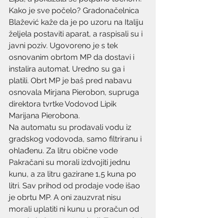
Kako je sve počelo? Gradonačelnica 
Blažević kaže da je po uzoru na Italiju 
željela postaviti aparat, a raspisali su i 
javni poziv. Ugovoreno je s tek 
osnovanim obrtom MP da dostavi i 
instalira automat. Uredno su ga i 
platili. Obrt MP je baš pred nabavu 
osnovala Mirjana Pierobon, supruga 
direktora tvrtke Vodovod Lipik 
Marijana Pierobona.
Na automatu su prodavali vodu iz 
gradskog vodovoda, samo filtriranu i 
ohlađenu. Za litru obične vode 
Pakračani su morali izdvojiti jednu 
kunu, a za litru gazirane 1,5 kuna po 
litri. Sav prihod od prodaje vode išao 
je obrtu MP. A oni zauzvrat nisu 
morali uplatiti ni kunu u proračun od 