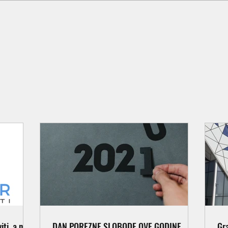
ti, a ne
DAN POREZNE SLOBODE OVE GODINE
Gr