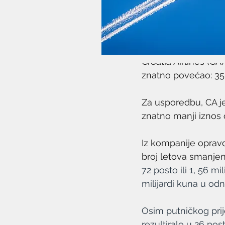
26. velj 2021.
1 min čitanja
Croatia Airlines (CA
znatno povećao: 358
Za usporedbu, CA je
znatno manji iznos 
Iz kompanije oprav
broj letova smanjen 
72 posto ili 1, 56 mi
milijardi kuna u od
Osim putničkog prij
rezultiralo u 26 po