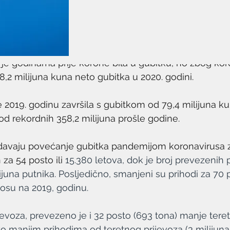
) je godinama prije korone bila u gubitku, no zbog ko
,2 milijuna kuna neto gubitka u 2020. godini.
 2019. godinu završila s gubitkom od 79,4 milijuna kun
od rekordnih 358,2 milijuna prošle godine. 
davaju povećanje gubitka pandemijom koronavirusa z
za 54 posto ili 
15.380 letova, dok je broj prevezenih 
lijuna putnika. Posljedično, smanjeni su prihodi za 70 po
nosu na 2019, godinu. 
evoza, prevezeno je i 32 posto (693 tona) manje tereta
sto manjim prihodima od teretnog prijevoza (3 milijun