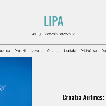
LIPA
Udruga poreznih obveznika
ovnica
Projekti
Novosti
O nama
Kontakt
Pridruži se
Don
Croatia Airlines: