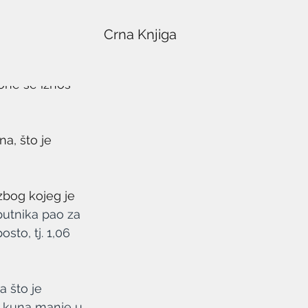
Crna Knjiga
rone se iznos 
a, što je 
bog kojeg je 
putnika pao za 
sto, tj. 1,06 
 što je 
a kuna manje u 