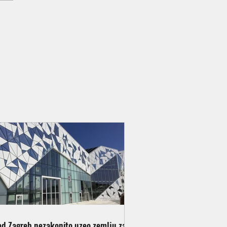
ad Zagreb nezakonito uzeo zemlju za