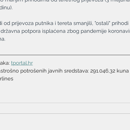
inu).
 od prijevoza putnika i tereta smanjili, "ostali" prihodi
e državna potpora isplaćena zbog pandemije koronavi
na.
taka: 
tportal.hr
rastrošno potrošenih javnih sredstava: 291.046,32 kuna
irlines