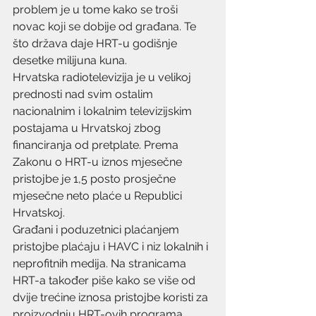
problem je u tome kako se troši 
novac koji se dobije od građana. Te 
što država daje HRT-u godišnje 
desetke milijuna kuna.
Hrvatska radiotelevizija je u velikoj 
prednosti nad svim ostalim 
nacionalnim i lokalnim televizijskim 
postajama u Hrvatskoj zbog 
financiranja od pretplate. Prema 
Zakonu o HRT-u iznos mjesečne 
pristojbe je 1,5 posto prosječne 
mjesečne neto plaće u Republici 
Hrvatskoj.
Građani i poduzetnici plaćanjem 
pristojbe plaćaju i HAVC i niz lokalnih i 
neprofitnih medija. Na stranicama 
HRT-a također piše kako se više od 
dvije trećine iznosa pristojbe koristi za 
proizvodnju HRT-ovih programa.