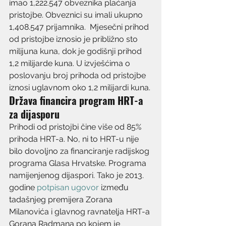
imao 1,222.547 obveznika plaćanja 
pristojbe. Obveznici su imali ukupno 
1,408.547 prijamnika.  Mjesečni prihod 
od pristojbe iznosio je približno sto 
milijuna kuna, dok je godišnji prihod 
1,2 milijarde kuna. U izvješćima o 
poslovanju broj prihoda od pristojbe 
iznosi uglavnom oko 1,2 milijardi kuna.
Država financira program HRT-a 
za dijasporu
Prihodi od pristojbi čine više od 85% 
prihoda HRT-a. No, ni to HRT-u nije 
bilo dovoljno za financiranje radijskog 
programa Glasa Hrvatske. Programa 
namijenjenog dijaspori. Tako je 2013. 
godine 
potpisan ugovor
 između 
tadašnjeg premijera Zorana 
Milanovića i glavnog ravnatelja HRT-a 
Gorana Radmana po kojem je 