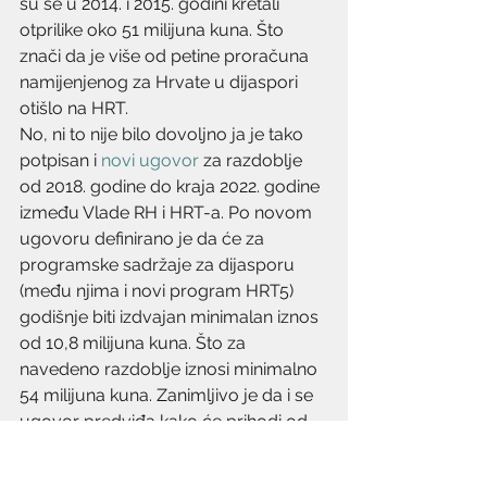
su se u 2014. i 2015. godini kretali 
otprilike oko 51 milijuna kuna. Što 
znači da je više od petine proračuna 
namijenjenog za Hrvate u dijaspori 
otišlo na HRT.
No, ni to nije bilo dovoljno ja je tako 
potpisan i 
novi ugovor
 za razdoblje 
od 2018. godine do kraja 2022. godine 
između Vlade RH i HRT-a. Po novom 
ugovoru definirano je da će za 
programske sadržaje za dijasporu 
(među njima i novi program HRT5) 
godišnje biti izdvajan minimalan iznos 
od 10,8 milijuna kuna. Što za 
navedeno razdoblje iznosi minimalno 
54 milijuna kuna. Zanimljivo je da i se 
ugovor predviđa kako će prihodi od 
pristojbe 2022. godine iznositi skoro 
1.347.ooo.000 (milijardu tristo 