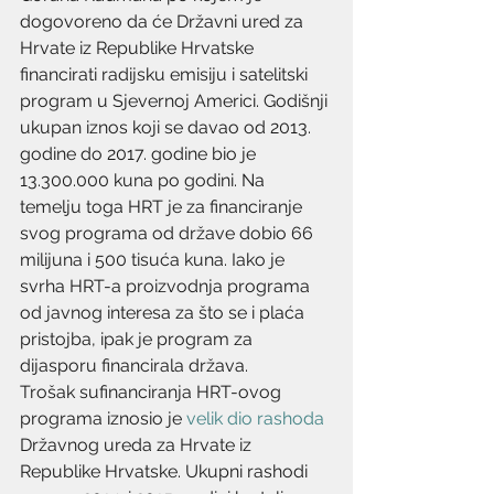
dogovoreno da će Državni ured za 
Hrvate iz Republike Hrvatske 
financirati radijsku emisiju i satelitski 
program u Sjevernoj Americi. Godišnji 
ukupan iznos koji se davao od 2013. 
godine do 2017. godine bio je 
13.300.000 kuna po godini. Na 
temelju toga HRT je za financiranje 
svog programa od države dobio 66 
milijuna i 500 tisuća kuna. Iako je 
svrha HRT-a proizvodnja programa 
od javnog interesa za što se i plaća 
pristojba, ipak je program za 
dijasporu financirala država.
Trošak sufinanciranja HRT-ovog 
programa iznosio je 
velik dio rashoda
Državnog ureda za Hrvate iz 
Republike Hrvatske. Ukupni rashodi 