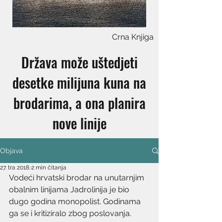
Crna Knjiga
Država može uštedjeti
desetke milijuna kuna na
brodarima, a ona planira
nove linije
Objava
27. tra 2018.
2 min čitanja
Vodeći hrvatski brodar na unutarnjim 
obalnim linijama Jadrolinija je bio 
dugo godina monopolist. Godinama 
ga se i kritiziralo zbog poslovanja. 