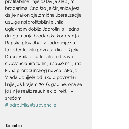
profitabilne linije ostavlja slabijim 
brodarima. Ono što je činjenica jest 
da je nakon djelomične liberalizacije 
usluge najprofitabilnije linija 
uglavnom dobila Jadrolinija i jedna 
druga manja brodarska kompanija 
Rapska plovidba. Iz Jadrolinije su 
također tražili i povratak linije Rijeka-
Dubrovnik te su tražili da država 
subvencionira tu liniju sa 40 milijuna 
kuna proračunskog novca. Iako je 
Vlada donijela odluku o povratku 
linije još krajem 2016. godine, ona se 
još nije realizirala. Neki bi rekli i – 
srećom.
#jadrolinija
#subvencije
Komentari