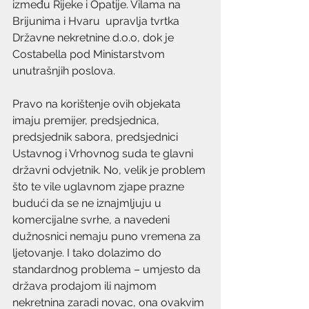
između Rijeke i Opatije. Vilama na 
Brijunima i Hvaru  upravlja tvrtka 
Državne nekretnine d.o.o, dok je 
Costabella pod Ministarstvom 
unutrašnjih poslova.
Pravo na korištenje ovih objekata 
imaju premijer, predsjednica, 
predsjednik sabora, predsjednici 
Ustavnog i Vrhovnog suda te glavni 
državni odvjetnik. No, velik je problem 
što te vile uglavnom zjape prazne 
budući da se ne iznajmljuju u 
komercijalne svrhe, a navedeni 
dužnosnici nemaju puno vremena za 
ljetovanje. I tako dolazimo do 
standardnog problema – umjesto da 
država prodajom ili najmom 
nekretnina zaradi novac, ona ovakvim 