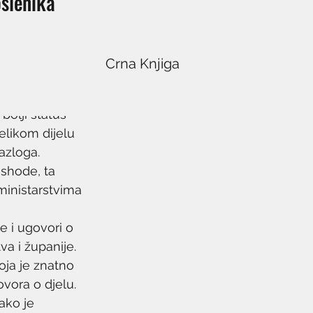
oslenika
Crna Knjiga
olji status 
elikom dijelu 
azloga.
shode, ta 
ministarstvima 
 i ugovori o 
va i županije. 
ja je znatno 
vora o djelu.
ako je 