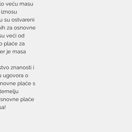
valo veću masu 
 iznosu 
u su ostvareni 
nih za osnovne 
su veći od 
o plaće za 
jer je masa 
tvo znanosti i 
u ugovora o 
osnovne plaće s 
temelju 
osnovne plaće 
sa!