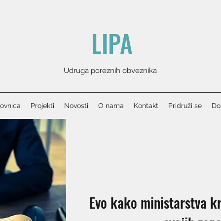
LIPA
Udruga poreznih obveznika
ovnica
Projekti
Novosti
O nama
Kontakt
Pridruži se
Don
Evo kako ministarstva k