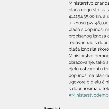
Ministarstvo znanos
plaća nego što su s
41.115.835,00 kn, a 
u iznosu 922.487,00
plaće s doprinosima
propisanog iznosa o
redovan rad s doprin
plaća iznosila skor
Ministarstvo demogr
obrazovanje, tako 
djelu ostvareni u iz
doprinosima planir
ugovora o djelu čin
s doprinosima u tek
#Ministarstvodemog
Komentari