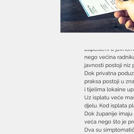
27. velj 2018.
2 min čitanja
Zaposleni u javnom 
nego većina radnika
javnosti postoji ni
Dok privatna poduze
praksa postoji u zn
i tijelima lokalne 
Uz isplatu veće mas
djelu. Kod isplata p
Dok županije imaju 
veća nego što je pr
Dva su simptomatičn