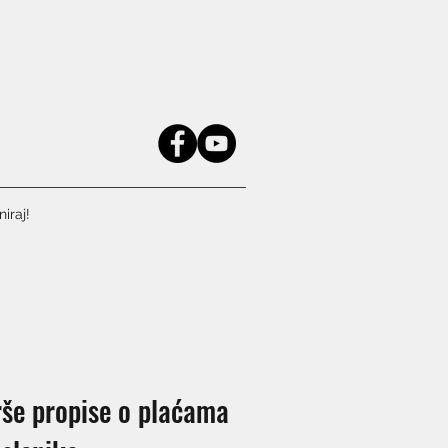
iraj!
rše propise o plaćama