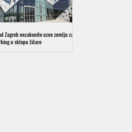
ad Zagreb nezakonito uzeo zemlju za
rking u sklopu žičare