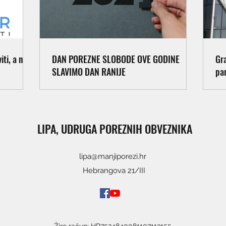
ti, a ne
DAN POREZNE SLOBODE OVE GODINE
Gr
SLAVIMO DAN RANIJE
pa
LIPA, UDRUGA POREZNIH OBVEZNIKA
lipa@manjiporezi.hr
Hebrangova 21/III