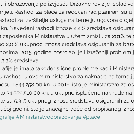
ti i obrazovanja po izvješću Državne revizije isplaći
mjeli. Rashodi za plaće za redovan rad planirani su u 
rashodi za izvršitelje usluga na temelju ugovora o djel
 kn. Navedeni rashodi iznose 2,2 % sredstava osigura
 zaposlenika Ministarstva u užem smislu za 2016. te 
d 2,0 % ukupnog iznosa sredstava osiguranih za brut
osima. 2015. godine postojao  je i izraženiji problem 
o 3,3% sredstava!
afije je imalo također slične probleme kao i Ministars
su rashodi u ovom ministarstvo za naknade na temelj
nosu 1.844.258,00 kn. U 2016. isto je ministarstvo za 
alo 34.559.510,00 kn, a ukupno isplaćene naknade na 
ile su 5,3 % ukupnog iznosa sredstava osiguranih za 
ućoj godini, što je značajno veće od propisanog izno
rafije
#Ministarstvoobrazovanja
#plaće