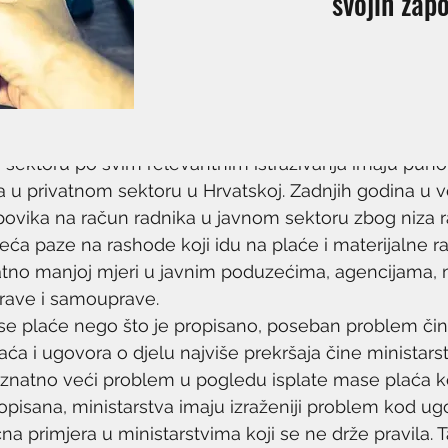
svojih zap
sektoru po svim relevantnim istraživanja imaju puno b
 u privatnom sektoru u Hrvatskoj. Zadnjih godina u v
z povika na račun radnika u javnom sektoru zbog niza r
ća paze na rashode koji idu na plaće i materijalne ra
atno manjoj mjeri u javnim poduzećima, agencijama, 
uprave i samouprave.
e plaće nego što je propisano, poseban problem čine
laća i ugovora o djelu najviše prekršaja čine ministarst
znatno veći problem u pogledu isplate mase plaća ko
opisana, ministarstva imaju izraženiji problem kod ugo
a primjera u ministarstvima koji se ne drže pravila. T