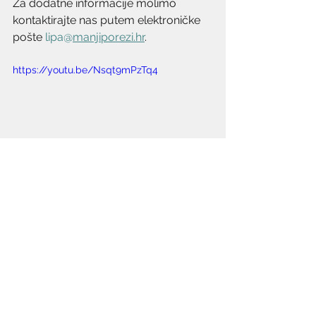
Za dodatne informacije molimo 
kontaktirajte nas putem elektroničke 
pošte 
lipa@
manjiporezi.hr
.
https://youtu.be/Nsqt9mPzTq4