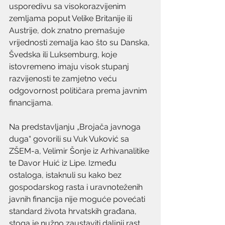
usporedivu sa visokorazvijenim 
zemljama poput Velike Britanije ili 
Austrije, dok znatno premašuje 
vrijednosti zemalja kao što su Danska, 
Švedska ili Luksemburg, koje 
istovremeno imaju visok stupanj 
razvijenosti te zamjetno veću 
odgovornost političara prema javnim 
financijama.
Na predstavljanju „Brojača javnoga 
duga“ govorili su Vuk Vuković sa 
ZŠEM-a, Velimir Šonje iz Arhivanalitike 
te Davor Huić iz Lipe. Između 
ostaloga, istaknuli su kako bez 
gospodarskog rasta i uravnoteženih 
javnih financija nije moguće povećati 
standard života hrvatskih građana, 
stoga je nužno zaustaviti daljnji rast 