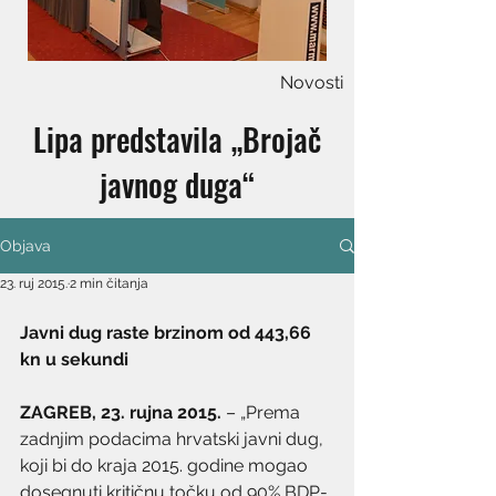
Novosti
Lipa predstavila „Brojač
javnog duga“
Objava
23. ruj 2015.
2 min čitanja
Javni dug raste brzinom od 443,66 
kn u sekundi  
ZAGREB, 23. rujna 2015.
 – „Prema 
zadnjim podacima hrvatski javni dug, 
koji bi do kraja 2015. godine mogao 
dosegnuti kritičnu točku od 90% BDP-