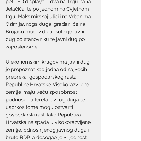
pet LED displaya – dva na Trgu bana 
Jelačića, te po jednom na Cvjetnom 
trgu, Maksimirskoj ulici i na Vrbanima. 
Osim javnoga duga, građani će na 
Brojaču moći vidjeti i koliki je javni 
dug po stanovniku te javni dug po 
zaposlenome.
U ekonomskim krugovima javni dug 
je prepoznat kao jedna od najvećih 
prepreka  gospodarskog rasta 
Republike Hrvatske. Visokorazvijene 
zemlje imaju veću sposobnost 
podnošenja tereta javnog duga te 
usprkos tome mogu ostvariti 
gospodarski rast. Iako Republika 
Hrvatska ne spada u visokorazvijene 
zemlje, odnos njenog javnog duga i 
bruto BDP-a dosegao je vrijednost 