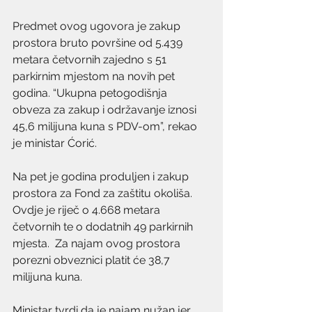
Predmet ovog ugovora je zakup 
prostora bruto površine od 5.439 
metara četvornih zajedno s 51 
parkirnim mjestom na novih pet 
godina. “Ukupna petogodišnja 
obveza za zakup i održavanje iznosi 
45,6 milijuna kuna s PDV-om”, rekao 
je ministar Ćorić.
Na pet je godina produljen i zakup 
prostora za Fond za zaštitu okoliša. 
Ovdje je riječ o 4.668 metara 
četvornih te o dodatnih 49 parkirnih 
mjesta.  Za najam ovog prostora 
porezni obveznici platit će 38,7 
milijuna kuna.
Ministar tvrdi da je najam nužan jer 