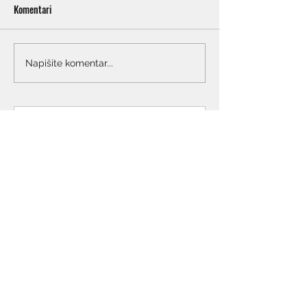
Komentari
Napišite komentar...
Mirovinsku reformu treba
nastaviti, a ne poništiti