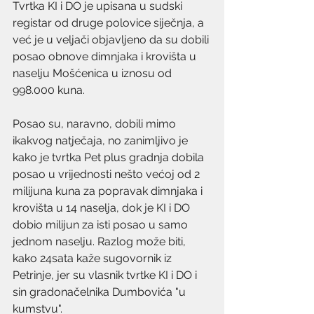
Tvrtka KI i DO je upisana u sudski 
registar od druge polovice siječnja, a 
već je u veljači objavljeno da su dobili 
posao obnove dimnjaka i krovišta u 
naselju Mošćenica u iznosu od 
998.000 kuna. 
Posao su, naravno, dobili mimo 
ikakvog natječaja, no zanimljivo je 
kako je tvrtka Pet plus gradnja dobila 
posao u vrijednosti nešto većoj od 2 
milijuna kuna za popravak dimnjaka i 
krovišta u 14 naselja, dok je KI i DO 
dobio milijun za isti posao u samo 
jednom naselju. Razlog može biti, 
kako 24sata kaže sugovornik iz 
Petrinje, jer su vlasnik tvrtke KI i DO i 
sin gradonačelnika Dumbovića "u 
kumstvu". 