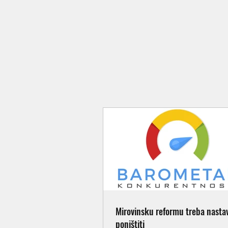
Mirovinsku reformu treba nastavi
poništiti