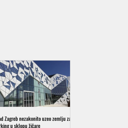
ad Zagreb nezakonito uzeo zemlju za
rking u sklopu žičare