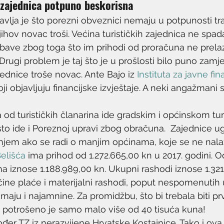
 zajednica potpuno beskorisna
vlja je što porezni obveznici nemaju u potpunosti t
ihov novac troši. Većina turističkih zajednica ne spad
bave zbog toga što im prihodi od proračuna ne prela
Drugi problem je taj što je u prošlosti bilo puno zamje
ajednice troše novac. Ante Bajo iz 
Instituta za javne fin
oji objavljuju financijske izvještaje. A neki angažmani s
 od turističkih članarina ide gradskim i općinskom tur
sto ide i Poreznoj upravi zbog obračuna.  Zajednice 
njem ako se radi o manjim općinama, koje se ne nalaz
elišća
 ima prihod od 1.272.665,00 kn u 2017. godini. O
na iznose 1.188.989,00 kn. Ukupni rashodi iznose 1.321
čine plaće i materijalni rashodi, poput nespomenutih 
imaju i najamnine. Za promidžbu, što bi trebala biti pr
ca potrošeno je samo malo više od 40 tisuća kuna!
ođer TZ iz nerazvijene Hrvatske Kostajnice. Tako i ova 