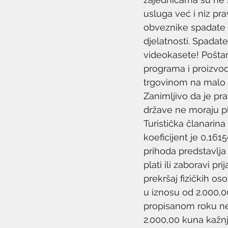
usluga već i niz p
obveznike spadate a
djelatnosti. Spadate
videokasete! Poštan
programa i proizvod
trgovinom na malo il
Zanimljivo da je pr
države ne moraju pla
Turistička članarin
koeficijent je 0,16
prihoda predstavlja
plati ili zaboravi p
prekršaj fizičkih 
u iznosu od 2.000,0
propisanom roku ne
2.000,00 kuna kažn