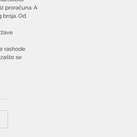
z proračuna. A 
 broja. Od 
ržave 
ne rashode 
zašto se 