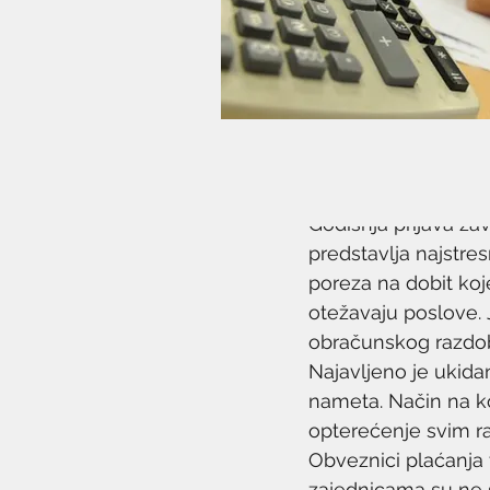
16. tra 2018.
3 min čitanja
Godišnja prijava za
predstavlja najstres
poreza na dobit koje
otežavaju poslove. J
obračunskog razdobl
Najavljeno je ukidan
nameta. Način na ko
opterećenje svim r
Obveznici plaćanja 
zajednicama su ne s