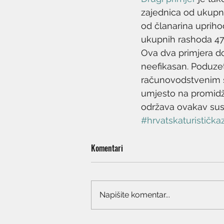
zajednica od ukupno
od članarina upriho
ukupnih rashoda 47
Ova dva primjera do
neefikasan. Poduzet
računovodstvenim se
umjesto na promidžb
održava ovakav sust
#hrvatskaturistička
Komentari
Napišite komentar...