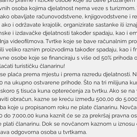
ravnih osoba kojima djelatnost nema veze s turizmom
ko obavljate računovodstvene, knjigovodstvene i rev
 ako i održavate krajolik, organizirate sastanke ili izna
ske i izdavačke djelatnosti također spadaju, kao i emi
nja videofilmova. Tvrtke koje se bave računalnim pr
i veliko raznim proizvodima također spadaju, kao i fri
avne osobe koje se financiraju s više od 50% prihoda 
ćati turističku članarinu!
a se plaća prema mjestu i prema razredu djelatnosti. 
150 na ukupno ostvarene prihode. Što na tri milijuna k
 skoro 5 tisuća kuna opterećenja za tvrtku. Ako se na
rijaviti obračun, kazne se kreću između 500,00 do 5.00
osoba koje u propisanom roku ne plate članarinu. No
0 do 7.000,00 kuna kaznit će se za prekršaj pravna os
 plati članarinu. Dok se novčanom kaznom u iznosu 
java odgovorna osoba u tvrtkama.