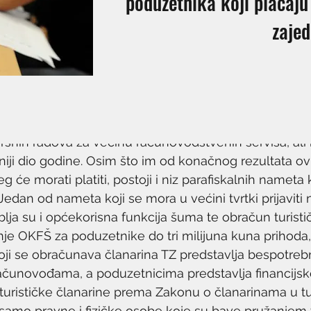
poduzetnika koji plaćaju
zajed
vršnih radova za većinu računovodstvenih servisa, ali 
niji dio godine. Osim što im od konačnog rezultata ovi
g će morati platiti, postoji i niz parafiskalnih nameta 
edan od nameta koji se mora u većini tvrtki prijaviti n
ja su i općekorisna funkcija šuma te obračun turistič
je OKFŠ za poduzetnike do tri milijuna kuna prihoda, a
ji se obračunava članarina TZ predstavlja bespotreb
ačunovođama, a poduzetnicima predstavlja financijsk
turističke članarine prema Zakonu o članarinama u tu
amo pravne i fizičke osobe koje su bave pružanjem tu