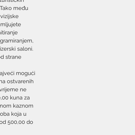
. Tako među 
izijske 
jmljujete 
tiranje 
ogramiranjem, 
zerski saloni.
od strane 
Najveći mogući 
una ostvarenih 
 vrijeme ne 
0,00 kuna za 
včanom kaznom 
oba koja u 
od 500,00 do 