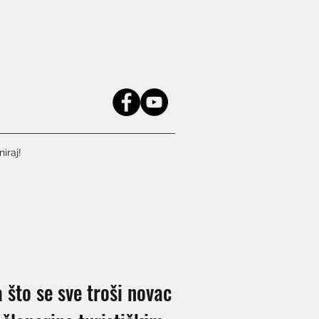
iraj!
to se sve troši novac