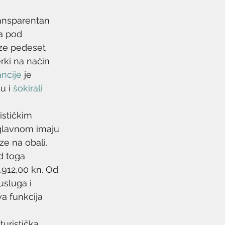
ransparentan 
a pod 
ze pedeset 
rki na način 
ancije
 je 
u i 
šokirali 
ističkim 
uglavnom imaju 
e na obali. 
d toga 
.912,00 kn. Od 
usluga i 
va funkcija 
turistička 