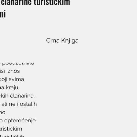
 članarine turističkim
ni
Crna Knjiga
i poduzetnika 
si iznos 
koji svima 
a kraju 
kih članarina. 
li ne i ostalih 
no 
o opterećenje.
rističkim 
rističkih 