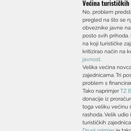
Većina turističkih
No, problem predsta
pregled na što se nj
obveznike javne na
posto svih prihoda. 
na koji turističke z
kritizirao način na k
javnost.
Velika većina novca
zajednicama. Tri po
problem s financira
Tako naprimjer 
TZ B
donacije iz proraču
toga veliku većinu 
rashoda. Velik udio 
turističkih zajedni
Drugi primjer
 je tak