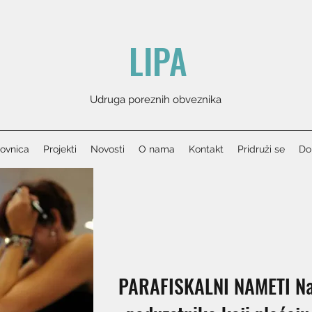
LIPA
Udruga poreznih obveznika
ovnica
Projekti
Novosti
O nama
Kontakt
Pridruži se
Don
PARAFISKALNI NAMETI Na š