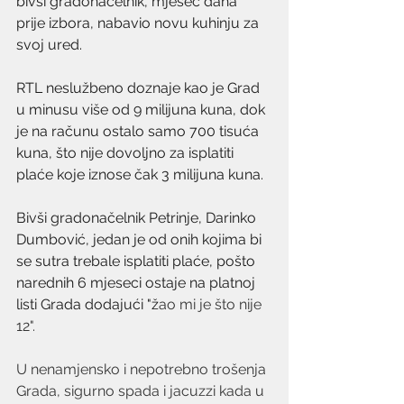
bivši gradonačelnik, mjesec dana 
prije izbora, nabavio novu kuhinju za 
svoj ured. 
RTL neslužbeno doznaje kao je Grad 
u minusu više od 9 milijuna kuna, dok 
je na računu ostalo samo 700 tisuća 
kuna, što nije dovoljno za isplatiti 
plaće koje iznose čak 3 milijuna kuna. 
Bivši gradonačelnik Petrinje, Darinko 
Dumbović, jedan je od onih kojima bi 
se sutra trebale isplatiti plaće, pošto 
narednih 6 mjeseci ostaje na platnoj 
listi Grada dodajući "ž
ao mi je što nije 
12".
U nenamjensko i nepotrebno trošenja 
Grada, sigurno spada i jacuzzi kada u 