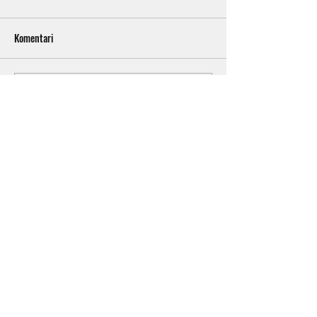
Komentari
Napišite komentar...