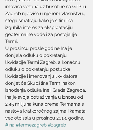
imovina vezana uz bušotine na GTP-u 
Zagreb nije više u njenom vlasništvu., 
stoga smatraju kako je s tim Ina 
izgubila interes za eksploataciju 
geotermalne vode i za postojanje 
Termi.
U prosincu prošle godine Ina je 
donijela odluku o pokretanju 
likvidacije Termi Zagreb, a konačnu 
odluku o pokretanju postupka 
likvidacije i imenovanju likvidatora 
donijet će Skupština Termi nakon 
ishođenja odluka Ine i Grada Zagreba.
Ina je svoja potraživanja u iznosu od 
2,45 milijuna kuna prema Termama s 
naslova kratkoročnog zajma i kamata 
već otpisala u prosincu 2013. godine.
#ina
#termezagreb
#zagreb