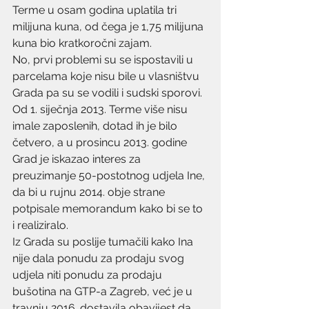
Terme u osam godina uplatila tri 
milijuna kuna, od čega je 1,75 milijuna 
kuna bio kratkoročni zajam.
No, prvi problemi su se ispostavili u 
parcelama koje nisu bile u vlasništvu 
Grada pa su se vodili i sudski sporovi. 
Od 1. siječnja 2013. Terme više nisu 
imale zaposlenih, dotad ih je bilo 
četvero, a u prosincu 2013. godine 
Grad je iskazao interes za 
preuzimanje 50-postotnog udjela Ine, 
da bi u rujnu 2014. obje strane 
potpisale memorandum kako bi se to 
i realiziralo.
Iz Grada su poslije tumačili kako Ina 
nije dala ponudu za prodaju svog 
udjela niti ponudu za prodaju 
bušotina na GTP-a Zagreb, već je u 
travnju 2016. dostavila obavijest da 