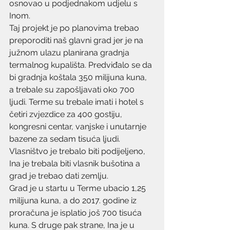
osnovao u podjednakom udjelu s 
Inom.
Taj projekt je po planovima trebao 
preporoditi naš glavni grad jer je na 
južnom ulazu planirana gradnja 
termalnog kupališta. Predviđalo se da 
bi gradnja koštala 350 milijuna kuna, 
a trebale su zapošljavati oko 700 
ljudi. Terme su trebale imati i hotel s 
četiri zvjezdice za 400 gostiju, 
kongresni centar, vanjske i unutarnje 
bazene za sedam tisuća ljudi.
Vlasništvo je trebalo biti podijeljeno, 
Ina je trebala biti vlasnik bušotina a 
grad je trebao dati zemlju.
Grad je u startu u Terme ubacio 1,25 
milijuna kuna, a do 2017. godine iz 
proračuna je isplatio još 700 tisuća 
kuna. S druge pak strane, Ina je u 