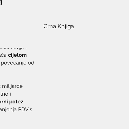
a
Crna Knjiga
šio štrajk i 
aća 
cijelom 
o povećanje od 
milijarde 
tno i 
rni potez
. 
anjenja PDV s 