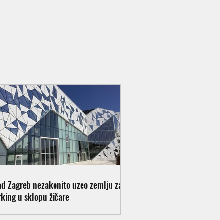
ad Zagreb nezakonito uzeo zemlju za
rking u sklopu žičare