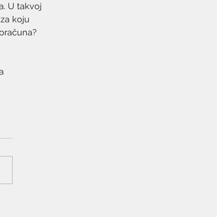
a. U takvoj 
 za koju 
roračuna?
a