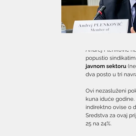
17. lis 2019.
1 min čitanja
Andrej Plenković na
popustio sindikatim
javnom sektoru
 (n
dva posto u tri nav
Ovi nezasluženi pok
kuna iduće godine. 
indirektno ovise o 
Sredstva za ovaj pr
25 na 24%.