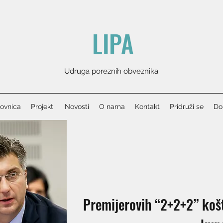
LIPA
Udruga poreznih obveznika
ovnica
Projekti
Novosti
O nama
Kontakt
Pridruži se
Don
Premijerovih “2+2+2” košt