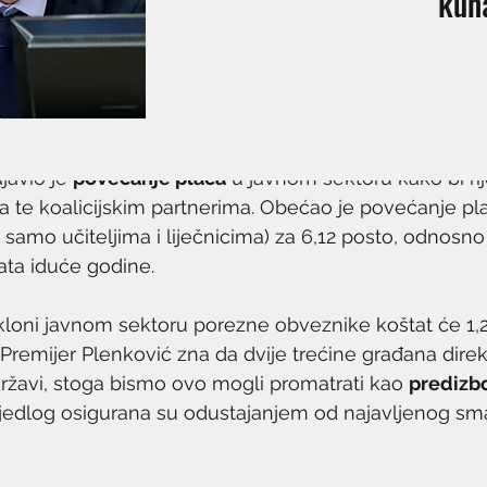
kun
javio je 
povećanje plaća
 u javnom sektoru kako bi rije
a te koalicijskim partnerima. Obećao je povećanje pl
e samo učiteljima i liječnicima) za 6,12 posto, odnosn
rata iduće godine.
loni javnom sektoru porezne obveznike koštat će 1,2 
Premijer Plenković zna da dvije trećine građana direk
državi, stoga bismo ovo mogli promatrati kao 
predizbo
ijedlog osigurana su odustajanjem od najavljenog sm