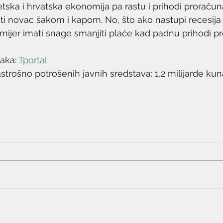
etska i hrvatska ekonomija pa rastu i prihodi proračun
jeliti novac šakom i kapom. No, što ako nastupi recesija
mijer imati snage smanjiti plaće kad padnu prihodi p
aka: 
Tportal
astrošno potrošenih javnih sredstava: 1,2 milijarde kun