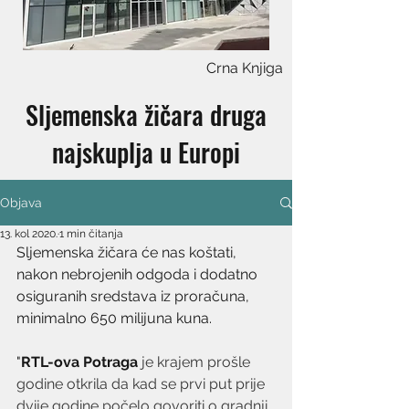
Crna Knjiga
Sljemenska žičara druga
najskuplja u Europi
Objava
13. kol 2020.
1 min čitanja
Sljemenska žičara će nas koštati, 
nakon nebrojenih odgoda i dodatno 
osiguranih sredstava iz proračuna, 
minimalno 650 milijuna kuna. 
"
RTL-ova Potraga
 je krajem prošle 
godine otkrila da kad se prvi put prije 
dvije godine počelo govoriti o gradnji 