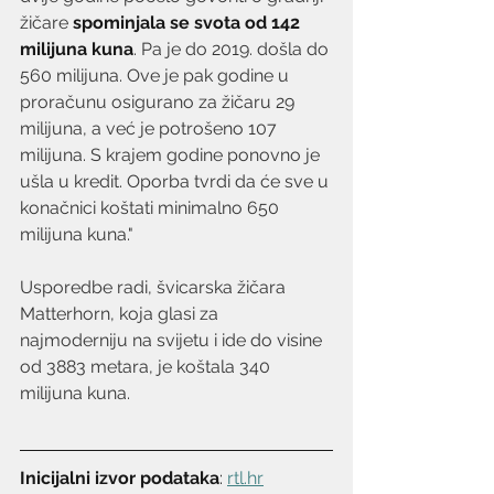
žičare 
spominjala se svota od 142 
milijuna kuna
. Pa je do 2019. došla do 
560 milijuna. Ove je pak godine u 
proračunu osigurano za žičaru 29 
milijuna, a već je potrošeno 107 
milijuna. S krajem godine ponovno je 
ušla u kredit. Oporba tvrdi da će sve u 
konačnici koštati minimalno 650 
milijuna kuna."
Usporedbe radi, švicarska žičara 
Matterhorn, koja glasi za 
najmoderniju na svijetu i ide do visine 
od 3883 metara, je koštala 340 
milijuna kuna. 
Inicijalni izvor podataka
: 
rtl.hr