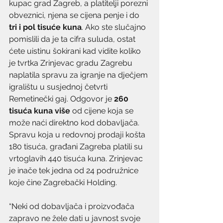
kupac grad Zagreb, a platitelji porezni 
obveznici, njena se cijena penje i do 
tri i pol tisuće kuna
. Ako ste slučajno 
pomislili da je ta cifra suluda, ostat 
ćete uistinu šokirani kad vidite koliko 
je tvrtka Zrinjevac gradu Zagrebu 
naplatila spravu za igranje na dječjem 
igralištu u susjednoj četvrti  
Remetinečki gaj. Odgovor je 
260 
tisuća kuna više
 od cijene koja se 
može naći direktno kod dobavljača. 
Spravu koja u redovnoj prodaji košta 
180 tisuća, građani Zagreba platili su 
vrtoglavih 440 tisuća kuna. Zrinjevac 
je inače tek jedna od 24 podružnice 
koje čine Zagrebački Holding.
“Neki od dobavljača i proizvođača 
zapravo ne žele dati u javnost svoje 