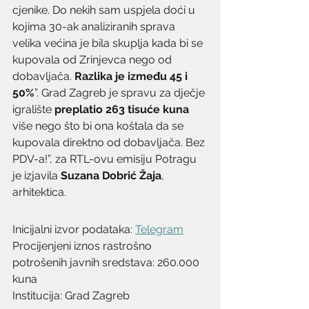
cjenike. Do nekih sam uspjela doći u 
kojima 30-ak analiziranih sprava 
velika većina je bila skuplja kada bi se 
kupovala od Zrinjevca nego od 
dobavljača. 
Razlika je između 45 i 
50%
”. Grad Zagreb je spravu za dječje 
igralište 
preplatio 263 tisuće kuna
više nego što bi ona koštala da se 
kupovala direktno od dobavljača. Bez 
PDV-a!”, za RTL-ovu emisiju Potragu 
je izjavila 
Suzana Dobrić Žaja
, 
arhitektica.
Inicijalni izvor podataka: 
Telegram
Procijenjeni iznos rastrošno 
potrošenih javnih sredstava: 260.000 
kuna
Institucija: Grad Zagreb