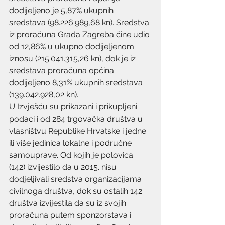
dodijeljeno je 5,87% ukupnih 
sredstava (98.226.989,68 kn). Sredstva 
iz proračuna Grada Zagreba čine udio 
od 12,86% u ukupno dodijeljenom 
iznosu (215.041.315,26 kn), dok je iz 
sredstava proračuna općina 
dodijeljeno 8,31% ukupnih sredstava 
(139.042.928,02 kn).
U Izvješću su prikazani i prikupljeni 
podaci i od 284 trgovačka društva u 
vlasništvu Republike Hrvatske i jedne 
ili više jedinica lokalne i područne 
samouprave. Od kojih je polovica 
(142) izvijestilo da u 2015. nisu 
dodjeljivali sredstva organizacijama 
civilnoga društva, dok su ostalih 142 
društva izvijestila da su iz svojih 
proračuna putem sponzorstava i 