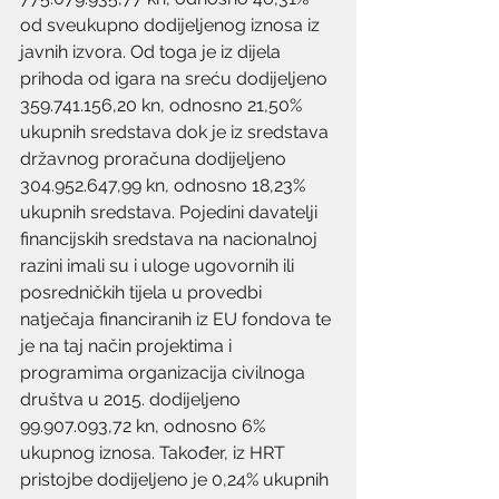
od sveukupno dodijeljenog iznosa iz 
javnih izvora. Od toga je iz dijela 
prihoda od igara na sreću dodijeljeno 
359.741.156,20 kn, odnosno 21,50% 
ukupnih sredstava dok je iz sredstava 
državnog proračuna dodijeljeno 
304.952.647,99 kn, odnosno 18,23% 
ukupnih sredstava. Pojedini davatelji 
financijskih sredstava na nacionalnoj 
razini imali su i uloge ugovornih ili 
posredničkih tijela u provedbi 
natječaja financiranih iz EU fondova te 
je na taj način projektima i 
programima organizacija civilnoga 
društva u 2015. dodijeljeno 
99.907.093,72 kn, odnosno 6% 
ukupnog iznosa. Također, iz HRT 
pristojbe dodijeljeno je 0,24% ukupnih 