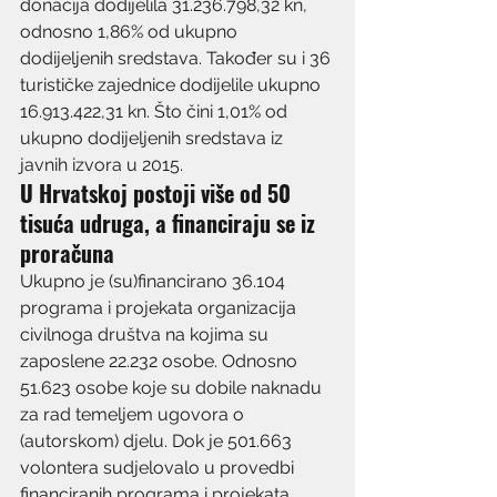
donacija dodijelila 31.236.798,32 kn, 
odnosno 1,86% od ukupno 
dodijeljenih sredstava. Također su i 36 
turističke zajednice dodijelile ukupno 
16.913.422,31 kn. Što čini 1,01% od 
ukupno dodijeljenih sredstava iz 
javnih izvora u 2015.
U Hrvatskoj postoji više od 50 
tisuća udruga, a financiraju se iz 
proračuna
Ukupno je (su)financirano 36.104 
programa i projekata organizacija 
civilnoga društva na kojima su 
zaposlene 22.232 osobe. Odnosno 
51.623 osobe koje su dobile naknadu 
za rad temeljem ugovora o 
(autorskom) djelu. Dok je 501.663 
volontera sudjelovalo u provedbi 
financiranih programa i projekata. 