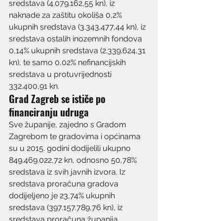
sredstava (4.079.162,55 kn), iz 
naknade za zaštitu okoliša 0,2% 
ukupnih sredstava (3.343.477,44 kn), iz 
sredstava ostalih inozemnih fondova 
0,14% ukupnih sredstava (2.339.624,31 
kn), te samo 0,02% nefinancijskih 
sredstava u protuvrijednosti 
332.400,91 kn.
Grad Zagreb se ističe po 
financiranju udruga
Sve županije, zajedno s Gradom 
Zagrebom te gradovima i općinama 
su u 2015. godini dodijelili ukupno 
849.469.022,72 kn, odnosno 50,78% 
sredstava iz svih javnih izvora. Iz 
sredstava proračuna gradova 
dodijeljeno je 23,74% ukupnih 
sredstava (397.157.789,76 kn), iz 
sredstava proračuna županija 