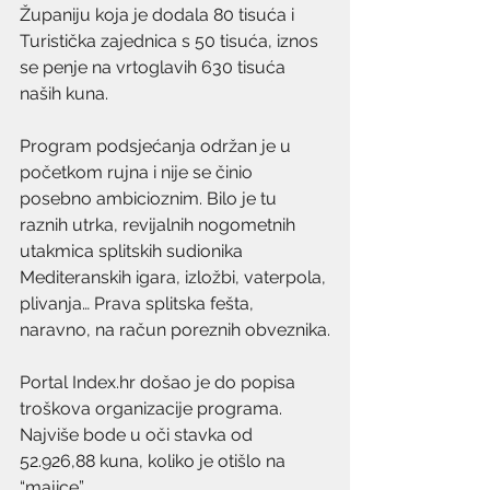
Županiju koja je dodala 80 tisuća i 
Turistička zajednica s 50 tisuća, iznos 
se penje na vrtoglavih 630 tisuća 
naših kuna.
Program podsjećanja održan je u 
početkom rujna i nije se činio 
posebno ambicioznim. Bilo je tu 
raznih utrka, revijalnih nogometnih 
utakmica splitskih sudionika 
Mediteranskih igara, izložbi, vaterpola, 
plivanja… Prava splitska fešta, 
naravno, na račun poreznih obveznika.
Portal Index.hr došao je do popisa 
troškova organizacije programa. 
Najviše bode u oči stavka od 
52.926,88 kuna, koliko je otišlo na 
“majice”.