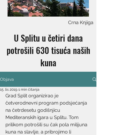
Crna Knjiga
U Splitu u četiri dana
potrošili 630 tisuća naših
kuna
Objava
15. lis 2019.
1 min čitanja
Grad Split organizirao je 
četverodnevni program podsjećanja 
na četrdesetu godišnjicu 
Mediteranskih igara u Splitu. Tom 
prilikom potrošili su čak pola milijuna 
kuna na slavlje, a pribrojimo li 