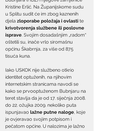
Kristine Erlić. Na Županijskome sudu 
u Splitu sudit će im zbog kaznenih 
djela 
zloporabe položaja i ovlasti
 te 
krivotvorenja službene ili poslovne 
isprave
. Svojim dosadašnjim „radom“ 
oštetili su, inače vrlo siromašnu 
općinu Škabrnja, za više od 875 
tisuća kuna.
Iako USKOK nije službeno otkrio 
identitet optuženih, na njihovim 
internetskim stranicama navodi se 
kako se prvooptuženom Bubnjaru na 
teret stavlja da je od 17. siječnja 2008. 
do 22. ožujka 2009. nekoliko puta 
ispunjavao 
lažne putne naloge
, koje 
je ovjeravao svojim potpisom i 
pečatom općine. U nalozima je lažno 