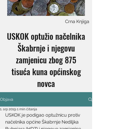
Crna Knjiga
USKOK optužio načelnika
Škabrnje i njegovu
zamjenicu zbog 875
tisuća kuna općinskog
novca
Objava
1. srp 2019.
1 min čitanja
USKOK je podigao optužnicu protiv 
načelnika općine Škabrnje Nediljka 
Bubnjara (HDZ) i njegove zamjenice 