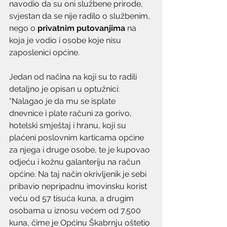
navodio da su oni službene prirode, 
svjestan da se nije radilo o službenim, 
nego o 
privatnim putovanjima
 na 
koja je vodio i osobe koje nisu 
zaposlenici općine.
Jedan od načina na koji su to radili 
detaljno je opisan u optužnici: 
“Nalagao je da mu se isplate 
dnevnice i plate računi za gorivo, 
hotelski smještaj i hranu, koji su 
plaćeni poslovnim karticama općine 
za njega i druge osobe, te je kupovao 
odjeću i kožnu galanteriju na račun 
općine. Na taj način okrivljenik je sebi 
pribavio nepripadnu imovinsku korist 
veću od 57 tisuća kuna, a drugim 
osobama u iznosu većem od 7.500 
kuna, čime je Općinu Škabrnju oštetio 