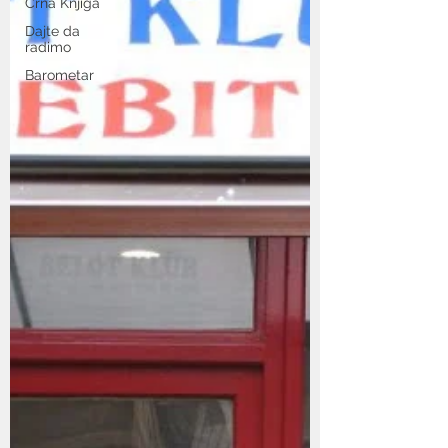
Crna Knjiga
Dajte da
radimo
Barometar