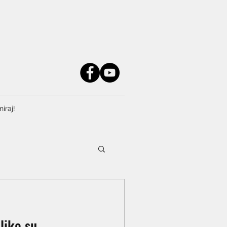
iraj!
liko su