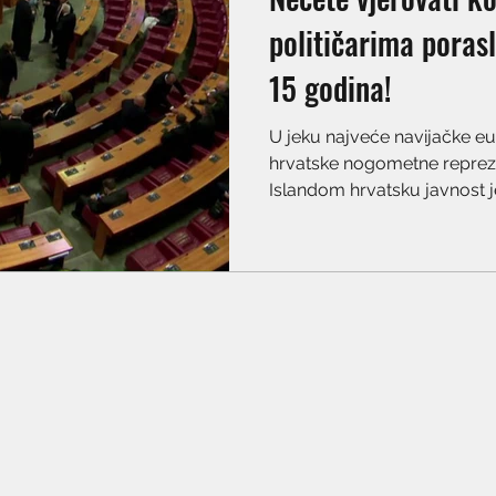
političarima poras
15 godina!
U jeku najveće navijačke e
hrvatske nogometne repreze
Islandom hrvatsku javnost je 