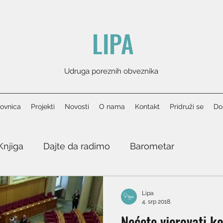
LIPA
Udruga poreznih obveznika
ovnica
Projekti
Novosti
O nama
Kontakt
Pridruži se
Don
Knjiga
Dajte da radimo
Barometar
Lipa
4. srp 2018.
Nećete vjerovati ko