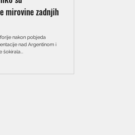
le mirovine zadnjih
uforije nakon pobjeda
ntacije nad Argentinom i
šokirala...