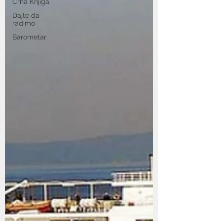
Crna Knjiga
Dajte da
radimo
Barometar