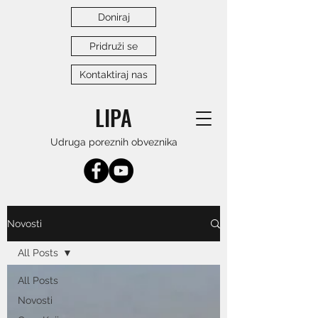
Doniraj
Pridruži se
Kontaktiraj nas
LIPA
Udruga poreznih obveznika
Novosti
All Posts
All Posts
Novosti