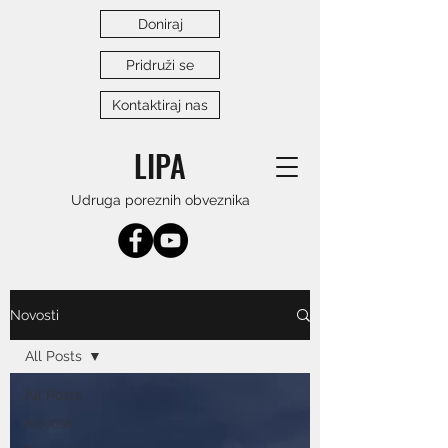
Doniraj
Pridruži se
Kontaktiraj nas
LIPA
Udruga poreznih obveznika
Novosti
All Posts
All Posts
Novosti