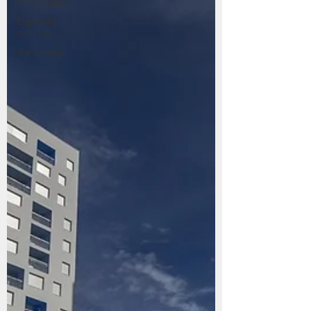
Crna Knjiga
Dajte da
radimo
Barometar