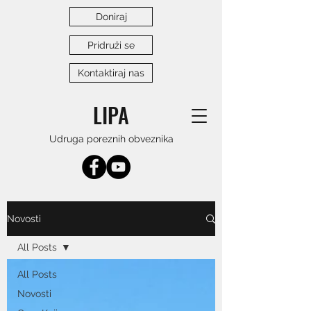
Doniraj
Pridruži se
Kontaktiraj nas
LIPA
Udruga poreznih obveznika
Novosti
All Posts
All Posts
Novosti