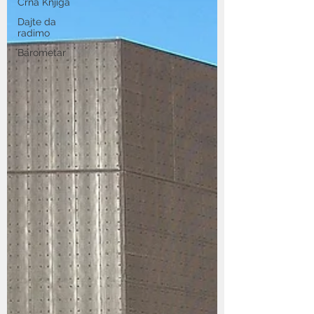
Crna Knjiga
Dajte da
radimo
Barometar