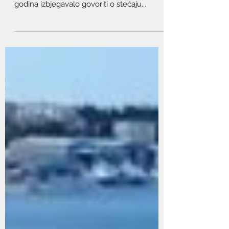
Pulski Uljanik nalazi se u možda najvećoj
krizi u svojoj povijesti. Iako se svih ovih
godina izbjegavalo govoriti o stečaju...