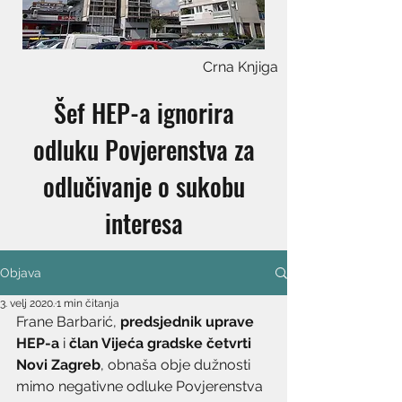
Crna Knjiga
Šef HEP-a ignorira
odluku Povjerenstva za
odlučivanje o sukobu
interesa
Objava
3. velj 2020.
1 min čitanja
Frane Barbarić, 
predsjednik uprave 
HEP-a
 i 
član Vijeća gradske četvrti 
Novi Zagreb
, obnaša obje dužnosti 
mimo negativne odluke Povjerenstva 