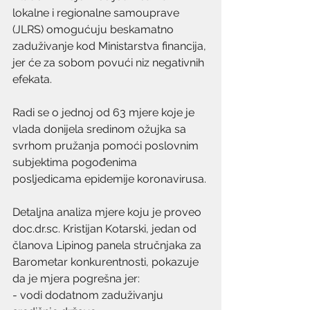
lokalne i regionalne samouprave 
(JLRS) omogućuju beskamatno 
zaduživanje kod Ministarstva financija, 
jer će za sobom povući niz negativnih 
efekata. 
Radi se o jednoj od 63 mjere koje je 
vlada donijela sredinom ožujka sa 
svrhom pružanja pomoći poslovnim 
subjektima pogođenima 
posljedicama epidemije koronavirusa.
Detaljna analiza mjere koju je proveo 
doc.dr.sc. Kristijan Kotarski, jedan od 
članova Lipinog panela stručnjaka za 
Barometar konkurentnosti, pokazuje 
da je mjera pogrešna jer:
- vodi dodatnom zaduživanju 