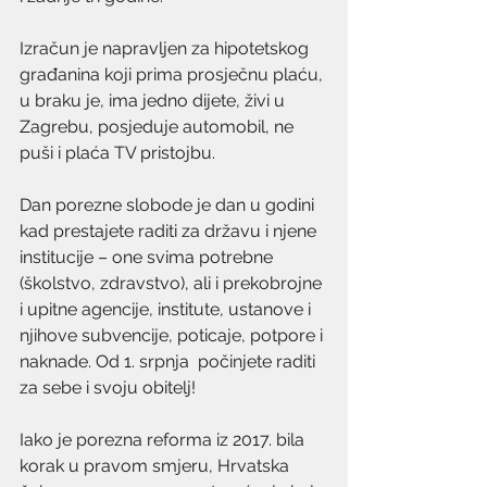
Izračun je napravljen za hipotetskog 
građanina koji prima prosječnu plaću, 
u braku je, ima jedno dijete, živi u 
Zagrebu, posjeduje automobil, ne 
puši i plaća TV pristojbu.
Dan porezne slobode je dan u godini 
kad prestajete raditi za državu i njene 
institucije – one svima potrebne 
(školstvo, zdravstvo), ali i prekobrojne 
i upitne agencije, institute, ustanove i 
njihove subvencije, poticaje, potpore i 
naknade. Od 1. srpnja  počinjete raditi 
za sebe i svoju obitelj!
Iako je porezna reforma iz 2017. bila 
korak u pravom smjeru, Hrvatska 