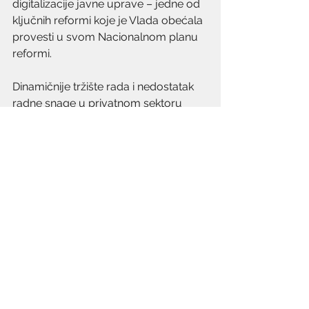
digitalizacije javne uprave – jedne od 
ključnih reformi koje je Vlada obećala 
provesti u svom Nacionalnom planu 
reformi.
Dinamičnije tržište rada i nedostatak 
radne snage u privatnom sektoru 
idealna su prilika za racionalizaciju 
javnog sektora, što je dugoročno 
jedini način da porezni obveznici, oni 
koji pune državni proračun, Dan 
porezne slobode slave ranije 
nego zadnjih godina.
Komentari
Napišite komentar...