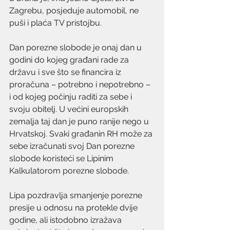
Zagrebu, posjeduje automobil, ne 
puši i plaća TV pristojbu.
Dan porezne slobode je onaj dan u 
godini do kojeg građani rade za 
državu i sve što se financira iz 
proračuna – potrebno i nepotrebno – 
i od kojeg počinju raditi za sebe i 
svoju obitelj. U većini europskih 
zemalja taj dan je puno ranije nego u 
Hrvatskoj. Svaki građanin RH može za 
sebe izračunati svoj Dan porezne 
slobode koristeći se Lipinim 
Kalkulatorom porezne slobode. 
Lipa pozdravlja smanjenje porezne 
presije u odnosu na protekle dvije 
godine, ali istodobno izražava 