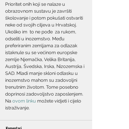
Prioritet onih koji se nalaze u 
obrazovnom sustavu je završiti 
školovanje i potom pokušati ostvariti 
neke od svojih ciljeva u Hrvatskoj. 
Ukoliko im  to ne pođe  za rukom, 
odseliti u inozemstvo. Među 
preferiranim zemljama za odlazak 
istaknule su se većinom europske 
zemlje Njemačka, Velika Britanija, 
Austrija, Švedska, Irska, Nizozemska i 
SAD. Mladi manje skloni odlasku u 
inozemstvo mahom su zadovoljni 
trenutnim životom. Tome posebno 
doprinosi zadovoljstvo zaposlenjem.
Na
 ovom linku
 možete vidjeti i cijelo 
istraživanje.
Komentari