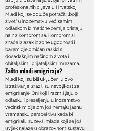
uspiju u ostvarenju svojih privatnih i 
profesionalnih ciljeva u Hrvatskoj. 
Mladi koji se odluče potražiti „bolji 
život“ u inozemstvu već samim 
odlaskom iz matične zemlje pristaju 
na niz kompromisa. Kompromisi 
znače izlazak iz zone ugodnosti i 
barem djelomičan raskid s 
dosadašnjim načinom života i 
obiteljskim i prijateljskim mrežama.
Zašto mladi emigriraju?
Mladi koji su bili uključeni u ovo 
istraživanje izrazili su nevoljkost za 
emigriranje. Oni koji i razmišljaju o 
odlasku i preseljenju u inozemstvo 
većinskim dijelom još nemaju jasnu 
vremensku perspektivu kada bi 
emigrirali, izuzevši mlade koji se još 
uvijek nalaze u obrazovnom sustavu. 