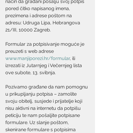
način da građani pošalju svoj potpis 
pored čitko napisanog imena, 
prezimena i adrese poštom na 
adresu: Udruga Lipa, Hebrangova 
21/III, 10000 Zagreb.
Formular za potpisivanje moguće je 
preuzeti s web adrese 
www.manjiporezi.hr/formular
, ili 
izrezati iz Jutarnjeg i Večernjeg lista 
ove subote, 13. svibnja.
Pozivamo građane da nam pomognu 
u prikupljanju potpisa – zamolite 
svoju obitelj, susjede i prijatelje koji 
nisu aktivni na internetu da potpišu 
peticiju te nam pošaljite potpisane 
formulare. Uz slanje poštom, 
skenirane formulare s potpisima 