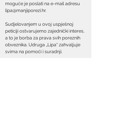
moguće je poslati na e-mail adresu 
lipa@manjiporezi.hr.
Sudjelovanjem u ovoj uspješnoj 
peticiji ostvarujemo zajednički interes, 
a to je borba za prava svih poreznih 
obveznika. Udruga „Lipa“ zahvaljuje 
svima na pomoći i suradnji.
Komentari
Napišite komentar...