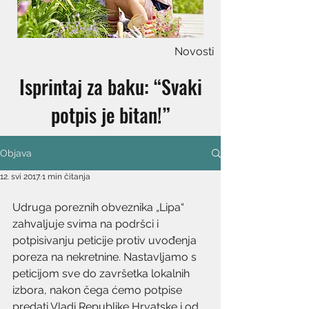
Novosti
Isprintaj za baku: “Svaki
potpis je bitan!”
Objava
12. svi 2017.
1 min čitanja
Udruga poreznih obveznika „Lipa“ 
zahvaljuje svima na podršci i 
potpisivanju peticije protiv uvođenja 
poreza na nekretnine. Nastavljamo s 
peticijom sve do završetka lokalnih 
izbora, nakon čega ćemo potpise 
predati Vladi Republike Hrvatske i od 