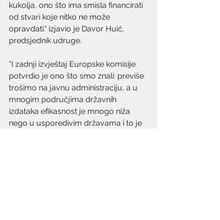
kukolja, ono što ima smisla financirati 
od stvari koje nitko ne može 
opravdati.“ izjavio je Davor Huić, 
predsjednik udruge.
“I zadnji izvještaj Europske komisije 
potvrdio je ono što smo znali: previše 
trošimo na javnu administraciju, a u 
mnogim područjima državnih 
izdataka efikasnost je mnogo niža 
nego u usporedivim državama i to je 
jedan od razloga našeg razvojnog 
zaostajanja.“, rekao je ekonomski 
analitičar Velimir Šonje.
Lipa smatra da je smanjenje rasipanja 
javnog novca važan čimbenik za 
gospodarski razvoj i porezno 
rasterećenje u Republici Hrvatskoj.