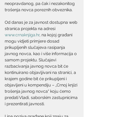
neopravdanog, pa čak i nezakonitog 
trošenja novca poreznih obveznika.
Od danas je za javnost dostupna web 
stranica projekta na adresi 
www.crnaknjiga.hr
, na kojoj građani 
mogu vidjeti primjere dosad 
prikupljenih slučajeva rasipanja 
javnog novca, kao i više informacija o 
samom projektu. Slučajevi 
razbacivanja javnog novca bit će 
kontinuirano objavljivani na stranici, a 
krajem godine bit će prikupljeni i 
objavljeni u kompendiju – „Crnoj knjizi 
trošenja javnog novca“ koju ćemo 
predati Vladi, saborskim zastupnicima 
i prezentirati javnosti.
Lipa poziva građane koji znaju za 