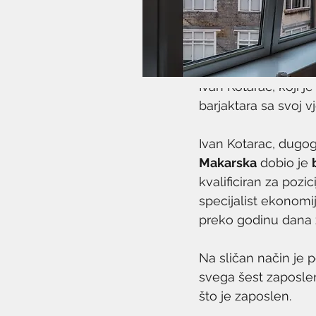
27. sij 2021.
1 min čitanja
Ivan Kotarac, koji j
barjaktara sa svoj v
Ivan Kotarac, dugog
Makarska
 dobio je 
kvalificiran za pozic
specijalist ekonomi
preko godinu dana z
Na sličan način je p
svega šest zaposle
što je zaposlen. 