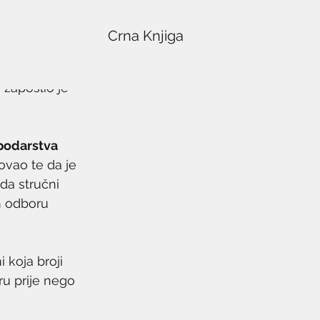
Crna Knjiga
 zaposlio je 
podarstva 
vao te da je 
ada stručni 
m odboru 
 koja broji 
u prije nego 