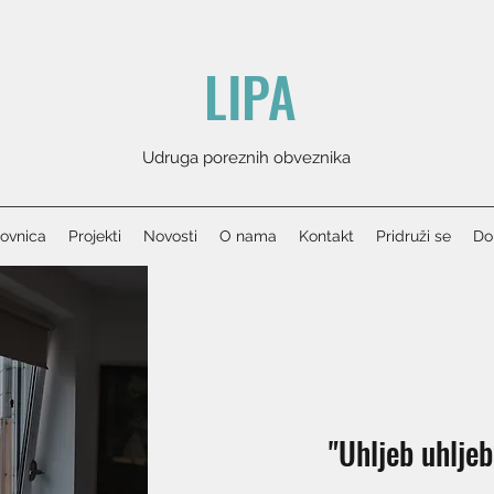
LIPA
Udruga poreznih obveznika
ovnica
Projekti
Novosti
O nama
Kontakt
Pridruži se
Don
"Uhljeb uhljeb