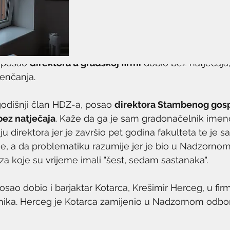
e posao 
direktora u gradskoj firmi
 dobio bez natječaja,
jenčanja. 
odišnji član HDZ-a, posao 
direktora Stambenog gos
bez natječaja
. Kaže da ga je sam gradonačelnik imeno
iju direktora jer je završio pet godina fakulteta te je s
je, a da problematiku razumije jer je bio u Nadzorno
a koje su vrijeme imali "šest, sedam sastanaka".
osao dobio i barjaktar Kotarca, Krešimir Herceg, u firmi
nika. Herceg je Kotarca zamijenio u Nadzornom odbor