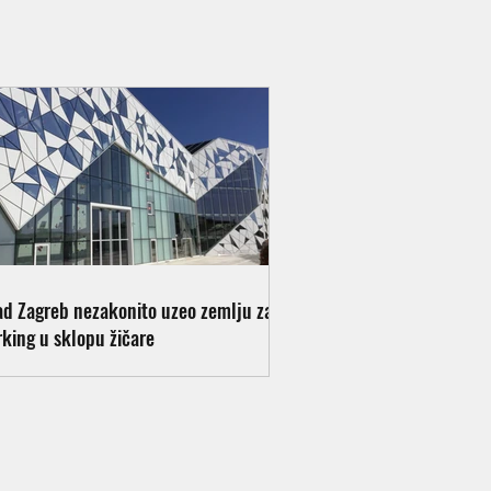
ad Zagreb nezakonito uzeo zemlju za
rking u sklopu žičare